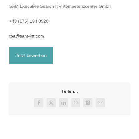
SAM Executive Search HR Kompetenzcenter GmbH
+49 (175) 194 0926
tba@sam-int.com
Teilen...
Facebook
X
LinkedIn
WhatsApp
Xing
E-
Mail