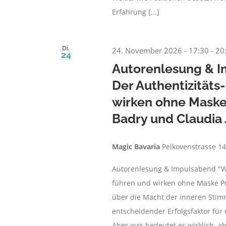
Erfahrung [...]
Di.
24. November 2026 - 17:30
-
20
24
Autorenlesung & I
Der Authentizitäts
wirken ohne Maske 
Badry und Claudia
Magic Bavaria
Pelkovenstrasse 1
Autorenlesung & Impulsabend "Wer
führen und wirken ohne Maske Pr
über die Macht der inneren Stimmig
entscheidender Erfolgsfaktor fü
Aber was bedeutet es wirklich, abs