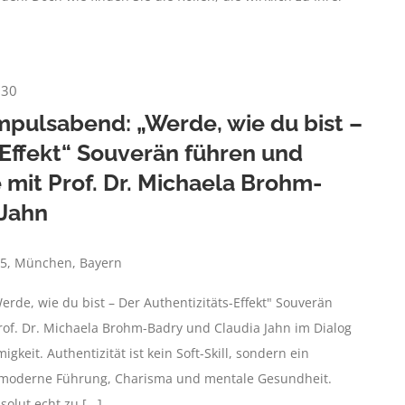
:30
mpulsabend: „Werde, wie du bist –
-Effekt“ Souverän führen und
mit Prof. Dr. Michaela Brohm-
 Jahn
45, München, Bayern
de, wie du bist – Der Authentizitäts-Effekt" Souverän
of. Dr. Michaela Brohm-Badry und Claudia Jahn im Dialog
keit. Authentizität ist kein Soft-Skill, sondern ein
r moderne Führung, Charisma und mentale Gesundheit.
olut echt zu [...]