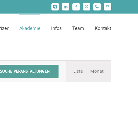
Xing
LinkedIn
Facebook
X
Telefon
E-
Mail
rizer
Akademie
Infos
Team
Kontakt
Veranstaltung
Liste
Monat
SUCHE VERANSTALTUNGEN
Ansichten-
Navigation