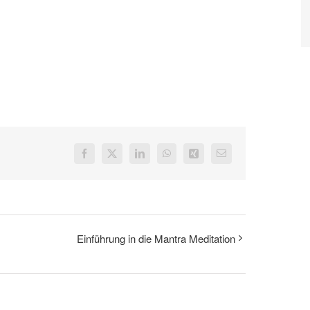
Facebook
X
LinkedIn
WhatsApp
Xing
E-
Mail
Einführung in die Mantra Meditation