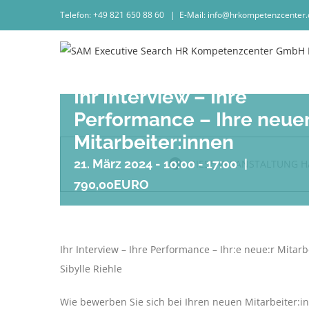
Zum
Telefon: +49 821 650 88 60
|
E-Mail: info@hrkompetenzcenter.
Inhalt
springen
Ihr Interview – Ihre
Performance – Ihre neue
Mitarbeiter:innen
21. März 2024 - 10:00
-
17:00
|
DIESE VERANSTALTUNG H
790,00EURO
Ihr Interview – Ihre Performance – Ihr:e neue:r Mita
Sibylle Riehle
Wie bewerben Sie sich bei Ihren neuen Mitarbeiter:i