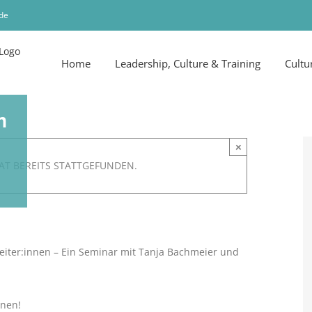
de
Home
Leadership, Culture & Training
Cultu
n
×
AT BEREITS STATTGEFUNDEN.
rbeiter:innen – Ein Seminar mit Tanja Bachmeier und
nnen!