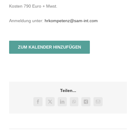
Kosten 790 Euro + Mwst.
Anmeldung unter:
hrkompetenz@sam-int.com
ZUM KALENDER HINZUFÜGEN
Teilen...
Facebook
X
LinkedIn
WhatsApp
Xing
E-
Mail