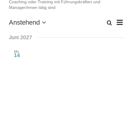
Coaching oder Training mit Führungskräften und
Manager/innen tätig sind
Anstehend
Veran
Suche
Verans
Liste
Datum
Ansic
Suche
wählen.
Juni 2027
Navig
und
Mo.
Ansich
14
Naviga