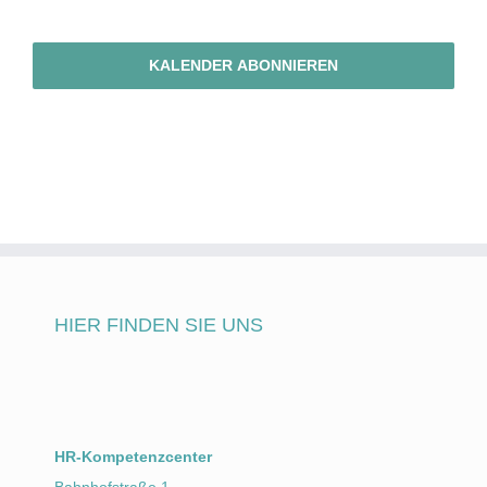
Veranstalt
KALENDER ABONNIEREN
HIER FINDEN SIE UNS
HR-Kompetenzcenter
Bahnhofstraße 1