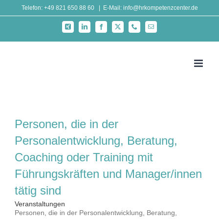
Zum
Telefon: +49 821 650 88 60
|
E-Mail: info@hrkompetenzcenter.de
Inhalt
Xing
LinkedIn
Facebook
X
Telefon
E-
springen
Mail
Personen, die in der
Personalentwicklung, Beratung,
Coaching oder Training mit
Führungskräften und Manager/innen
tätig sind
Veranstaltungen
Personen, die in der Personalentwicklung, Beratung,