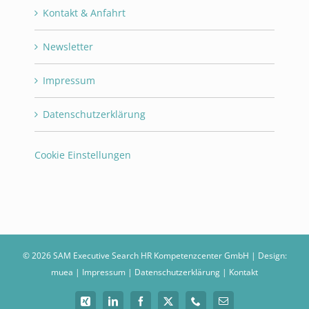
Kontakt & Anfahrt
Newsletter
Impressum
Datenschutzerklärung
Cookie Einstellungen
©
2026 SAM Executive Search HR Kompetenzcenter GmbH | Design:
muea
|
Impressum
|
Datenschutzerklärung
|
Kontakt
Xing
LinkedIn
Facebook
X
Telefon
E-