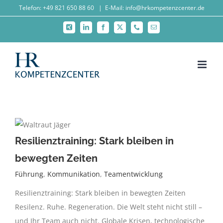
Zum
Telefon: +49 821 650 88 60
|
E-Mail: info@hrkompetenzcenter.de
Inhalt
Xing
LinkedIn
Facebook
X
Telefon
E-
springen
Mail
Resilienztraining: Stark bleiben in
bewegten Zeiten
Führung
,
Kommunikation
,
Teamentwicklung
Resilienztraining: Stark bleiben in bewegten Zeiten
Resilenz. Ruhe. Regeneration. Die Welt steht nicht still –
und Ihr Team auch nicht. Globale Krisen, technologische